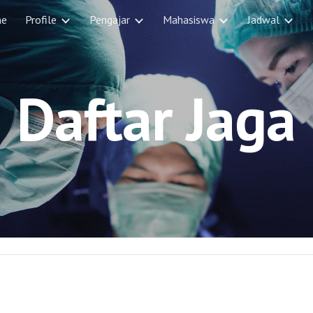
e
Profile
Pengajar
Mahasiswa
Jadwal
ip to main content
Skip to navigat
Daftar Jaga